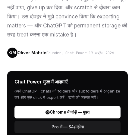
नहीं पाया, give up कर दिया, और scratch से दोबारा काम
किया। उस दोपहर ने मुझे convince किया कि exporting
matters — और ChatGPT को permanent storage की
तरह treat करना एक mistake है।
Oliver Mahrle
Founder, Chat Power
·
19 अप्रैल 2026
OM
Chat Power मुफ़्त में आज़माएँ
अपने ChatGPT chats को folders और subfolders में organize
करें और एक click में export करें। खाते की ज़रूरत नहीं।
Chrome में जोड़ें — मुफ़्त
Pro लें — $4/महीना