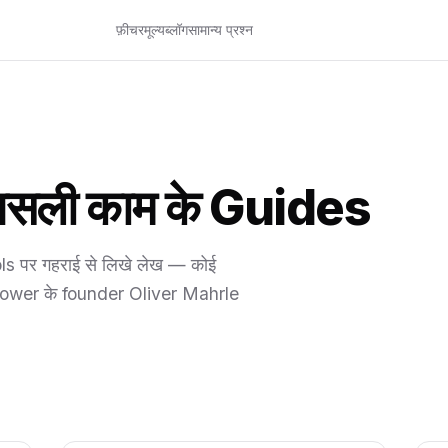
फ़ीचर
मूल्य
ब्लॉग
सामान्य प्रश्न
सली काम के Guides
s पर गहराई से लिखे लेख — कोई
t Power के founder Oliver Mahrle