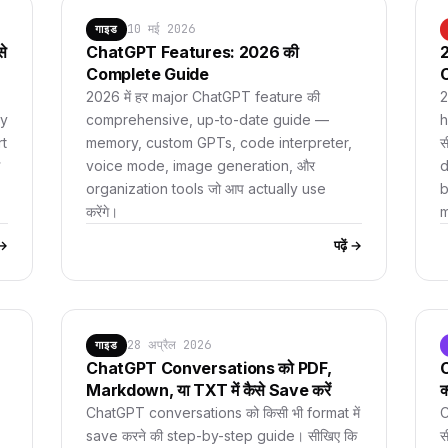
10 मई 2026
गाइड
े
ChatGPT Features: 2026 की
2
Complete Guide
C
2026 में हर major ChatGPT feature की
2
ly
comprehensive, up-to-date guide —
h
rt
memory, custom GPTs, code interpreter,
स
voice mode, image generation, और
d
organization tools जो आप actually use
b
करेंगे।
m
ं →
पढ़ें →
28 अप्रैल 2026
गाइड
ChatGPT Conversations को PDF,
Markdown, या TXT में कैसे Save करें
क
ChatGPT conversations को किसी भी format में
C
save करने की step-by-step guide। सीखिए कि
स