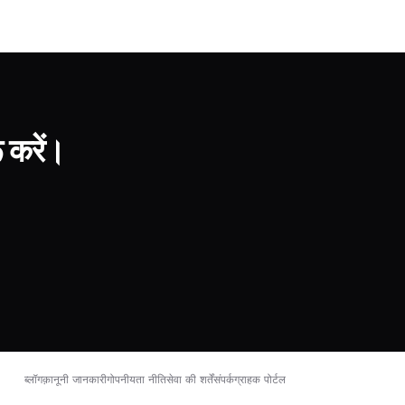
 करें।
ब्लॉग
क़ानूनी जानकारी
गोपनीयता नीति
सेवा की शर्तें
संपर्क
ग्राहक पोर्टल