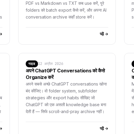
PDF vs Markdown vs TXT कब use करें, पूरे
m
folders को batch export कैसे करें, और अपना AI
P
ps
conversation archive कहाँ store करें।
s
ं →
पढ़ें →
12 अप्रैल 2026
गाइड
अपने ChatGPT Conversations को कैसे
C
Organize करें
क
अपने सबसे अच्छे ChatGPT conversations खोना
M
बंद कीजिए। वो folder system, subfolder
म
कब
strategies और export habits सीखिए जो
स
,
ChatGPT को एक असली knowledge base बना
h
ा
देती हैं — सिर्फ scroll-and-pray archive नहीं।
e
ं →
पढ़ें →