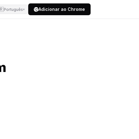
🇷
Adicionar ao Chrome
Português
▾
m