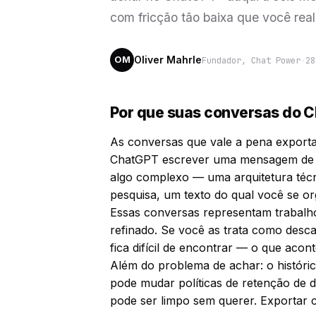
com fricção tão baixa que você real
Oliver Mahrle
Fundador, Chat Power
·
28
OM
Por que suas conversas do C
As conversas que vale a pena export
ChatGPT escrever uma mensagem de a
algo complexo — uma arquitetura técn
pesquisa, um texto do qual você se or
Essas conversas representam trabalh
refinado. Se você as trata como desc
fica difícil de encontrar — o que acon
Além do problema de achar: o histór
pode mudar políticas de retenção de d
pode ser limpo sem querer. Exportar c