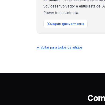
Sou desenvolvedor e entusiasta de I
Power todo santo dia.
Seguir: @olivermahrle
← Voltar para todos os artigos
Come