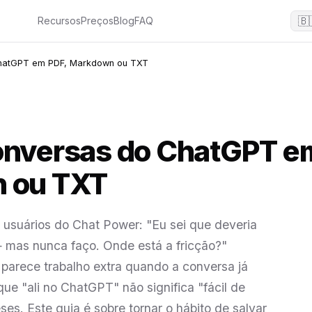
🇧
Recursos
Preços
Blog
FAQ
ChatGPT em PDF, Markdown ou TXT
onversas do ChatGPT e
 ou TXT
usuários do Chat Power: "Eu sei que deveria
 mas nunca faço. Onde está a fricção?"
 parece trabalho extra quando a conversa já
ue "ali no ChatGPT" não significa "fácil de
s. Este guia é sobre tornar o hábito de salvar