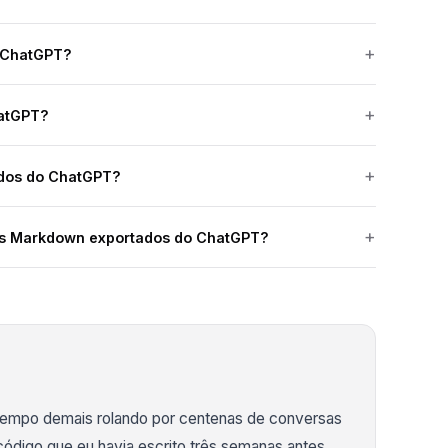
o ChatGPT?
hatGPT?
dos do ChatGPT?
vos Markdown exportados do ChatGPT?
 tempo demais rolando por centenas de conversas
ódigo que eu havia escrito três semanas antes.