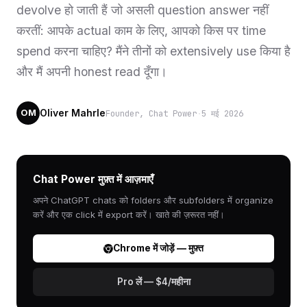
devolve हो जाती हैं जो असली question answer नहीं
करतीं: आपके actual काम के लिए, आपको किस पर time
spend करना चाहिए? मैंने तीनों को extensively use किया है
और मैं अपनी honest read दूँगा।
Oliver Mahrle
Founder, Chat Power
·
5 मई 2026
OM
Chat Power मुफ़्त में आज़माएँ
अपने ChatGPT chats को folders और subfolders में organize
करें और एक click में export करें। खाते की ज़रूरत नहीं।
Chrome में जोड़ें — मुफ़्त
Pro लें — $4/महीना