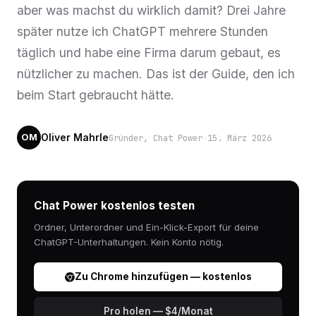
aber was machst du wirklich damit? Drei Jahre
später nutze ich ChatGPT mehrere Stunden
täglich und habe eine Firma darum gebaut, es
nützlicher zu machen. Das ist der Guide, den ich
beim Start gebraucht hätte.
Oliver Mahrle
Gründer, Chat Power
·
15. März 2026
OM
Chat Power kostenlos testen
Ordner, Unterordner und Ein-Klick-Export für deine
ChatGPT-Unterhaltungen. Kein Konto nötig.
Zu Chrome hinzufügen — kostenlos
Pro holen — $4/Monat