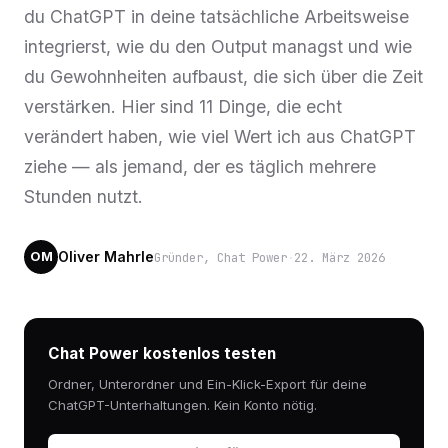
du ChatGPT in deine tatsächliche Arbeitsweise
integrierst, wie du den Output managst und wie
du Gewohnheiten aufbaust, die sich über die Zeit
verstärken. Hier sind 11 Dinge, die echt
verändert haben, wie viel Wert ich aus ChatGPT
ziehe — als jemand, der es täglich mehrere
Stunden nutzt.
Oliver Mahrle
Gründer, Chat Power
·
22. März 2026
OM
Chat Power kostenlos testen
Ordner, Unterordner und Ein-Klick-Export für deine
ChatGPT-Unterhaltungen. Kein Konto nötig.