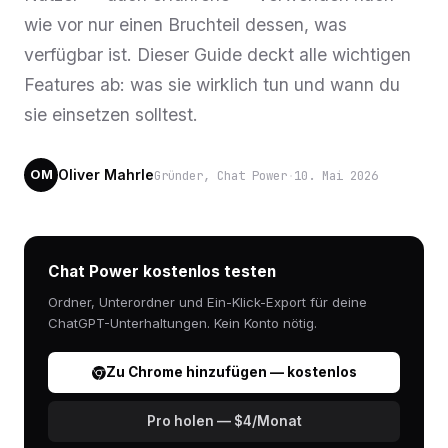
wie vor nur einen Bruchteil dessen, was
verfügbar ist. Dieser Guide deckt alle wichtigen
Features ab: was sie wirklich tun und wann du
sie einsetzen solltest.
Oliver Mahrle
Gründer, Chat Power
·
10. Mai 2026
OM
Chat Power kostenlos testen
Ordner, Unterordner und Ein-Klick-Export für deine
ChatGPT-Unterhaltungen. Kein Konto nötig.
Zu Chrome hinzufügen — kostenlos
Pro holen — $4/Monat