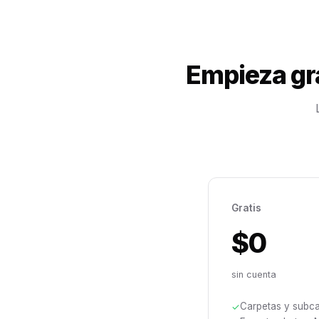
Empieza gra
Gratis
$0
sin cuenta
Carpetas y subcar
✓