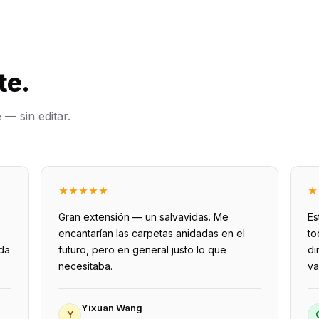
te.
— sin editar.
★
★
★
★
★
★
Gran extensión — un salvavidas. Me
Es
encantarían las carpetas anidadas en el
to
da
futuro, pero en general justo lo que
di
necesitaba.
va
Yixuan Wang
Y