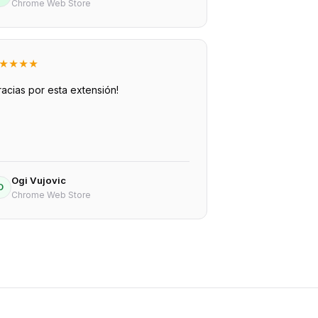
Chrome Web Store
★
★
★
★
racias por esta extensión!
Ogi Vujovic
O
Chrome Web Store