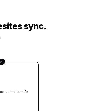
esites sync.
s
ar
es en facturación