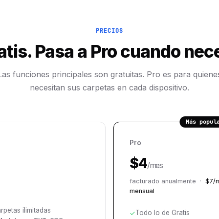
PRECIOS
tis. Pasa a Pro cuando nec
Las funciones principales son gratuitas. Pro es para quiene
necesitan sus carpetas en cada dispositivo.
Más popul
Pro
$4
/mes
facturado anualmente ·
$7/m
mensual
petas ilimitadas
Todo lo de Gratis
✓