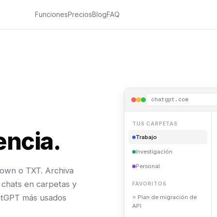
Funciones
Precios
Blog
FAQ
chatgpt.com
TUS CARPETAS
encia.
Trabajo
Investigación
Personal
down o TXT. Archiva
 chats en carpetas y
FAVORITOS
hatGPT más usados
⭐ Plan de migración de
API