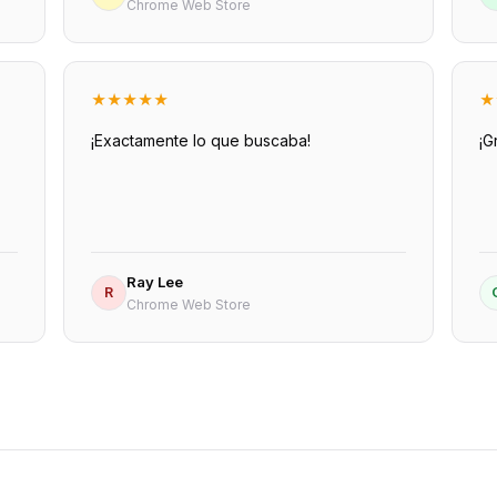
Chrome Web Store
★
★
★
★
★
★
¡Exactamente lo que buscaba!
¡G
Ray Lee
R
Chrome Web Store