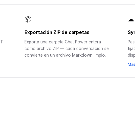
📦
☁
Exportación ZIP de carpetas
Syn
PT
Exporta una carpeta Chat Power entera
Pas
como archivo ZIP — cada conversación se
fij
convierte en un archivo Markdown limpio.
dis
Más