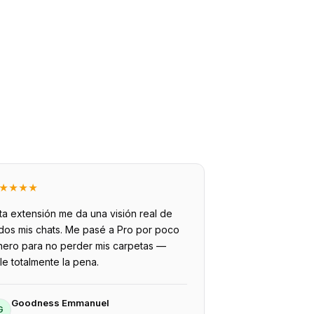
★
★
★
★
ta extensión me da una visión real de
dos mis chats. Me pasé a Pro por poco
nero para no perder mis carpetas —
le totalmente la pena.
Goodness Emmanuel
G