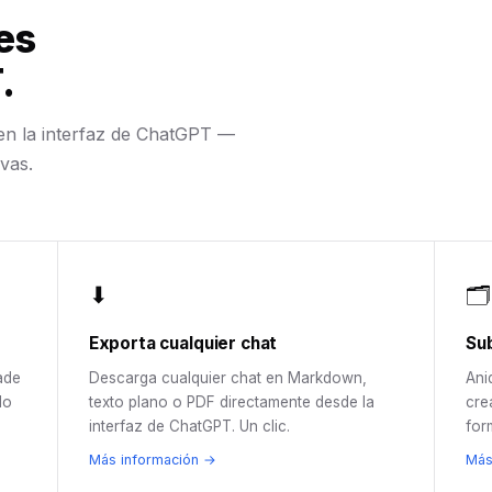
es
.
 en la interfaz de ChatGPT —
vas.
⬇
🗂️
Exporta cualquier chat
Su
ade
Descarga cualquier chat en Markdown,
Ani
do
texto plano o PDF directamente desde la
cre
interfaz de ChatGPT. Un clic.
for
Más información →
Más