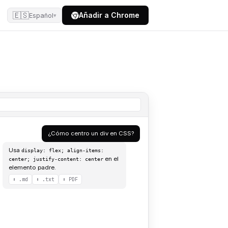
🇪🇸
Añadir a Chrome
Español
▾
¿Cómo centro un div en CSS?
Usa
display: flex; align-items:
en el
center; justify-content: center
elemento padre.
⬇ .md
⬇ .txt
⬇ PDF