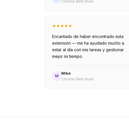
Chrome Web Store
★
★
★
★
★
Encantado de haber encontrado esta
extensión — me ha ayudado mucho a
estar al día con mis tareas y gestionar
mejor mi tiempo.
Mike
M
Chrome Web Store