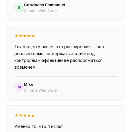
Goodness Emmanuel
G
Chrome Web Store
★
★
★
★
★
Так рад, что нашёл это расширение — оно
реально помогло держать задачи под
контролем и эффективнее распоряжаться
временем.
Mike
M
Chrome Web Store
★
★
★
★
★
Именно то, что я искал!