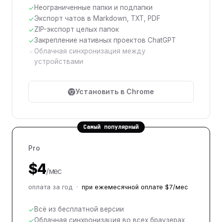
Неограниченные папки и подпапки
✓
Экспорт чатов в Markdown, TXT, PDF
✓
ZIP-экспорт целых папок
✓
Закрепление нативных проектов ChatGPT
✓
Облачная синхронизация между
✗
устройствами
Установить в Chrome
Самый популярный
Pro
$4
/мес
оплата за год ·
при ежемесячной оплате $7/мес
Всё из бесплатной версии
✓
Облачная синхронизация во всех браузерах
✓