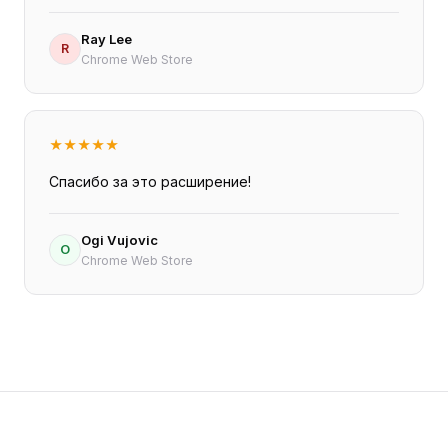
Ray Lee
R
Chrome Web Store
★
★
★
★
★
Спасибо за это расширение!
Ogi Vujovic
O
Chrome Web Store