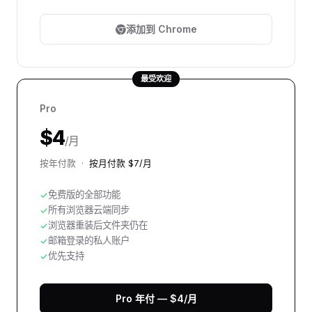
添加到 Chrome
最受欢迎
Pro
$4
/月
按年付款 ·
按月付款 $7/月
免费版的全部功能
✓
所有浏览器云端同步
✓
浏览器重装后文件夹仍在
✓
邮箱登录的私人账户
✓
优先支持
✓
Pro 年付 — $4/月