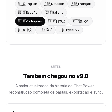
🇺🇸
🇩🇪
🇫🇷
English
Deutsch
Français
🇪🇸
🇮🇹
Español
Italiano
🇧🇷
🇯🇵
🇰🇷
Português
日本語
한국어
🇨🇳
🇮🇳
🇷🇺
中文
हिन्दी
Русский
ANTES
Tambem chegou no v9.0
A maior atualizacao da historia do Chat Power -
reconstrucao completa de pastas, exportacao e sync.